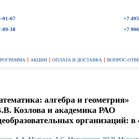
9-01-67
+7 495
7-89-38
+7 906
ПРОГРАММА
АКЦИИ
ОПЛАТА И ДОСТАВКА
ВОПРОС-ОТВ
атематика: алгебра и геометрия»
.В. Козлова и академика РАО
еобразовательных организаций: в 4
носов
,
А.А. Мальцев
,
А.С. Марковичев
,
Ю.В. Михеев