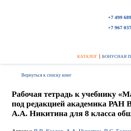
+7 499 68
+7 967 03
КАТАЛОГ
БОНУСНАЯ 
Вернуться к списку книг
Рабочая тетрадь к учебнику «М
под редакцией академика РАН В
А.А. Никитина для 8 класса общ
Авторы:
В.В. Козлов
,
А.А. Никитин
,
В.С. Бело