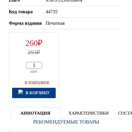
ISBN
978-5-533-01696-4
Код товара
44735
Форма издания
Печатная
260
293
шт
В ИЗБРАННОЕ
В КОРЗИНУ
АННОТАЦИЯ
ХАРАКТЕРИСТИКИ
СОСТА
РЕКОМЕНДУЕМЫЕ ТОВАРЫ