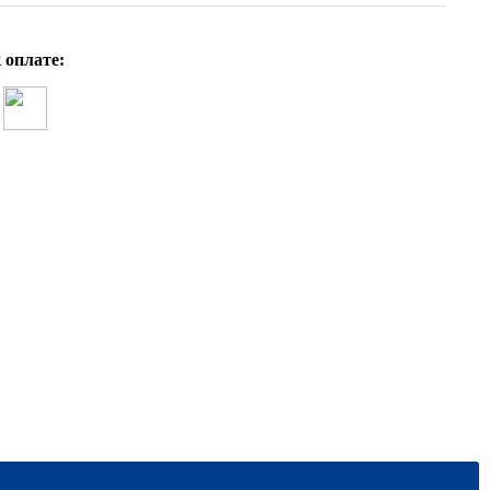
 оплате:
А.Ю. Тишинина Каллиграфия — путь в 