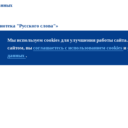
анных
отека "Русского слова"»
Мы используем cookies для улучшения работы сайта
та возможно только
сайтом, вы
соглашаетесь с использованием cookies
и
данных
.