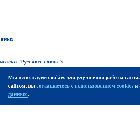
анных
отека "Русского слова"»
Мы используем cookies для улучшения работы сайта
та возможно только
сайтом, вы
соглашаетесь с использованием cookies
и
данных
.