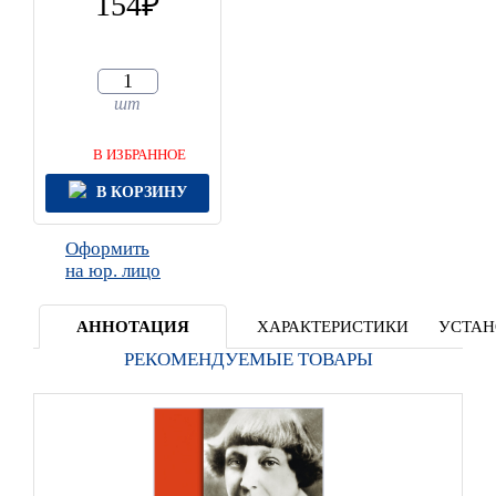
154
шт
В ИЗБРАННОЕ
В КОРЗИНУ
Оформить
на юр. лицо
АННОТАЦИЯ
ХАРАКТЕРИСТИКИ
УСТАН
РЕКОМЕНДУЕМЫЕ ТОВАРЫ