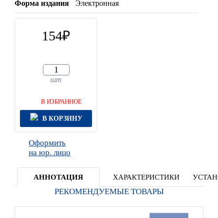
Форма издания
Электронная
154
шт
В ИЗБРАННОЕ
В КОРЗИНУ
Оформить
на юр. лицо
АННОТАЦИЯ
ХАРАКТЕРИСТИКИ
УСТАН
РЕКОМЕНДУЕМЫЕ ТОВАРЫ