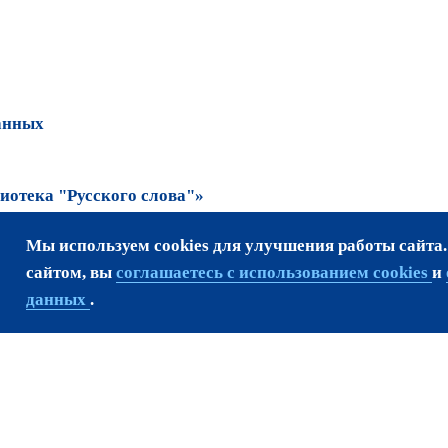
анных
отека "Русского слова"»
Мы используем cookies для улучшения работы сайта
та возможно только
сайтом, вы
соглашаетесь с использованием cookies
и
данных
.