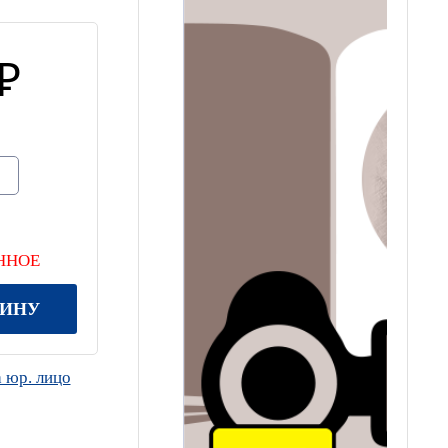
ННОЕ
ЗИНУ
 юр. лицо