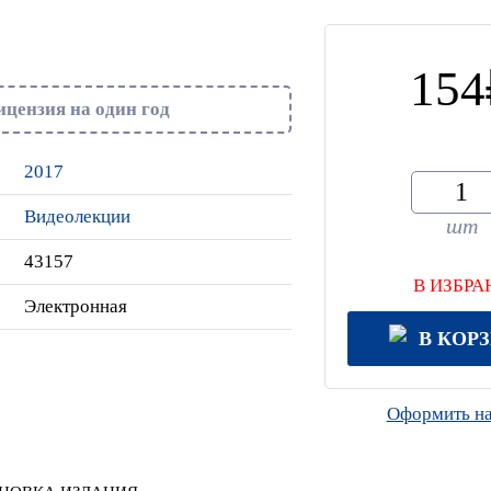
154
ицензия на один год
2017
Видеолекции
шт
43157
В ИЗБРА
Электронная
В КОР
Оформить на