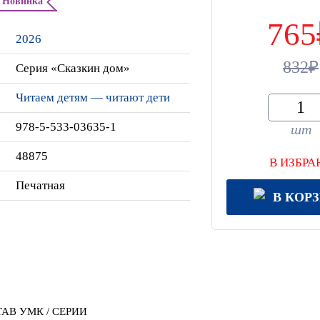
Новинка
765
2026
832
Cерия «Сказкин дом»
Читаем детям — читают дети
978-5-533-03635-1
шт
48875
В ИЗБРА
Печатная
В КОР
АВ УМК / СЕРИИ