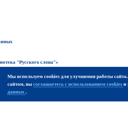
анных
отека "Русского слова"»
Мы используем cookies для улучшения работы сайта
та возможно только
сайтом, вы
соглашаетесь с использованием cookies
и
данных
.