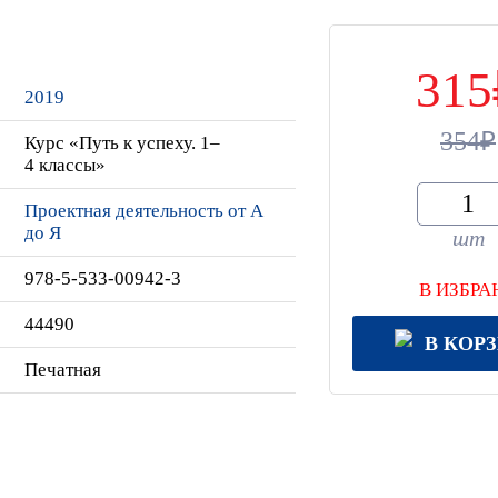
315
2019
354
Курс «Путь к успеху. 1–
4 классы»
Проектная деятельность от А
до Я
шт
978-5-533-00942-3
В ИЗБРА
44490
В КОР
Печатная