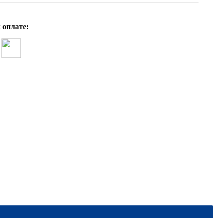
 оплате:
Н.В. Фоменко Методические рекоменда