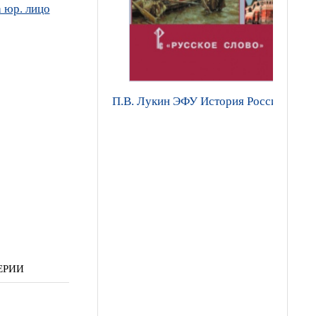
 юр. лицо
П.В. Лукин ЭФУ История России. XVI–X
ЕРИИ