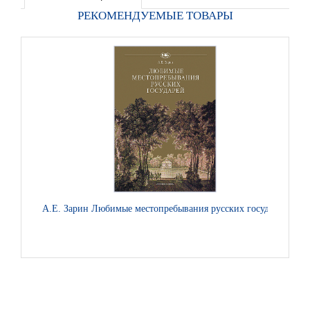
РЕКОМЕНДУЕМЫЕ ТОВАРЫ
А.Е. Зарин Любимые местопребывания русских государей
Игум