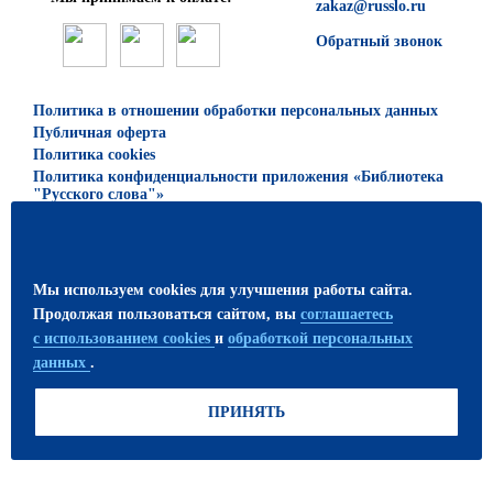
zakaz@russlo.ru
Обратный звонок
Политика в отношении обработки персональных данных
Публичная оферта
Политика cookies
Политика конфиденциальности приложения «Библиотека
"Русского слова"»
© 2026 ООО «Русское слово — учебник»
Все права защищены. Использование материалов сайта
Мы используем cookies для улучшения работы сайта.
возможно только с письменного разрешения
Продолжая пользоваться сайтом, вы
соглашаетесь
издательства.
с использованием cookies
и
обработкой персональных
данных
.
ПРИСОЕДИНЯЙТЕСЬ!
ПРИНЯТЬ