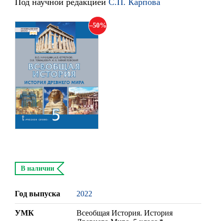
Под научной редакцией
С.П. Карпова
50
В наличии
Год выпуска
2022
УМК
Всеобщая История. История