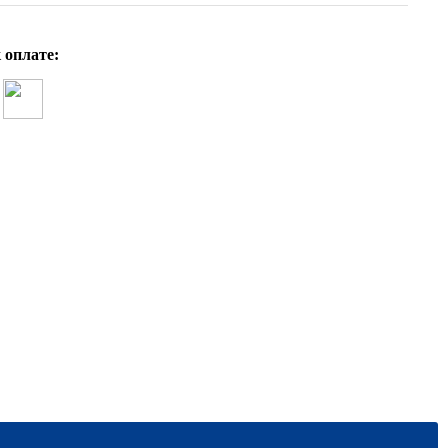
Е.А. Истомина История и культура зем
 оплате: