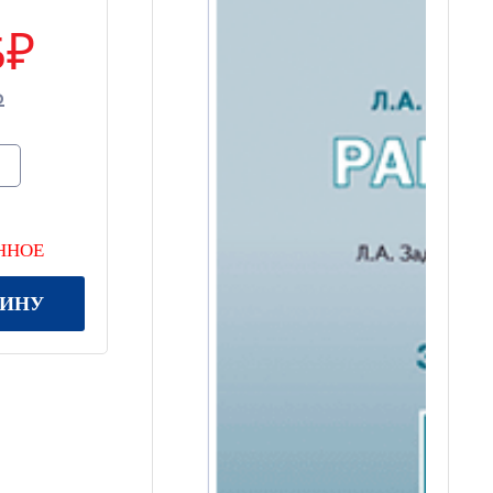
5
ННОЕ
ЗИНУ