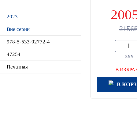
200
2023
2156
Вне серии
978-5-533-02772-4
47254
шт
Печатная
В ИЗБРА
В КОР