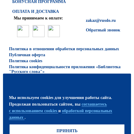
БОНУСНАЯ ПРОГРАММА
ОПЛАТА И ДОСТАВКА
Мы принимаем к оплате:
zakaz@russlo.ru
Обратный звонок
Политика в отношении обработки персональных данных
Публичная оферта
Политика cookies
Политика конфиденциальности приложения «Библиотека
"Русского слова"»
© 2026 ООО «Русское слово — учебник»
Все права защищены. Использование материалов сайта
Мы используем cookies для улучшения работы сайта.
возможно только с письменного разрешения
Продолжая пользоваться сайтом, вы
соглашаетесь
издательства.
с использованием cookies
и
обработкой персональных
данных
.
ПРИСОЕДИНЯЙТЕСЬ!
ПРИНЯТЬ