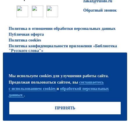
zakaz@russlo.ru
Обратный звонок
Политика в отношении обработки персональных данных
Публичная оферта
Политика cookies
Политика конфиденциальности приложения «Библиотека
"Русского слова"»
© 2026 ООО «Русское слово — учебник»
Все права защищены. Использование материалов сайта
Мы используем cookies для улучшения работы сайта.
возможно только с письменного разрешения
Продолжая пользоваться сайтом, вы
соглашаетесь
издательства.
с использованием cookies
и
обработкой персональных
данных
.
ПРИСОЕДИНЯЙТЕСЬ!
ПРИНЯТЬ