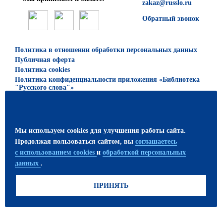
zakaz@russlo.ru
Обратный звонок
Политика в отношении обработки персональных данных
Публичная оферта
Политика cookies
Политика конфиденциальности приложения «Библиотека
"Русского слова"»
© 2026 ООО «Русское слово — учебник»
Все права защищены. Использование материалов сайта
Мы используем cookies для улучшения работы сайта.
возможно только с письменного разрешения
Продолжая пользоваться сайтом, вы
соглашаетесь
издательства.
с использованием cookies
и
обработкой персональных
данных
.
ПРИСОЕДИНЯЙТЕСЬ!
ПРИНЯТЬ