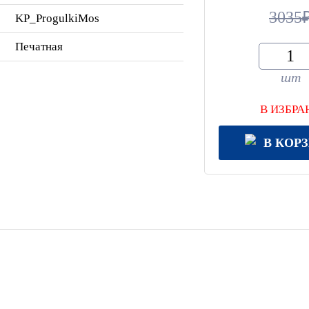
3035
KP_ProgulkiMos
Печатная
шт
В ИЗБРА
В КОР