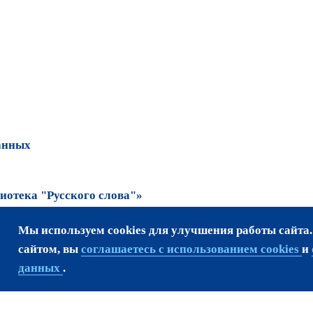
анных
отека "Русского слова"»
Мы используем cookies для улучшения работы сайта
та возможно только
сайтом, вы
соглашаетесь с использованием cookies
и
данных
.